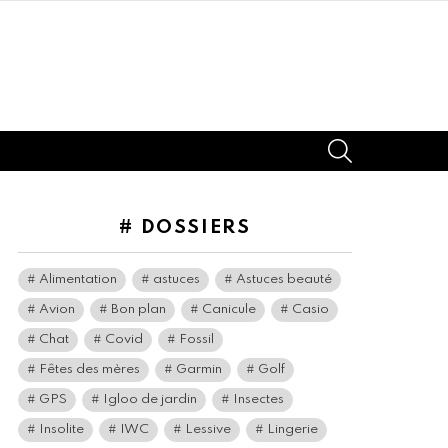
SEARCH
# DOSSIERS
Alimentation
astuces
Astuces beauté
Avion
Bon plan
Canicule
Casio
Chat
Covid
Fossil
Fêtes des mères
Garmin
Golf
GPS
Igloo de jardin
Insectes
Insolite
IWC
Lessive
Lingerie