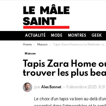
ACTUALITÉ
MODE
MONTRES
GEEK
You are here:
Home
Maison
Tapis Zara Home ou La Redoute : où trouver les plus beaux modèles ?
Maison
Tapis Zara Home ou
trouver les plus be
par
Alex Bonnet
11 décembre 2025, 8:3
Le choix d’un tapis va bien au-delà d’un
essentiel dans l’atmosphère et le confor