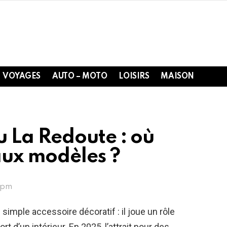
VOYAGES
AUTO – MOTO
LOISIRS
MAISON
 La Redoute : où
aux modèles ?
1 pm
 simple accessoire décoratif : il joue un rôle
t d’un intérieur. En 2025, l’attrait pour des