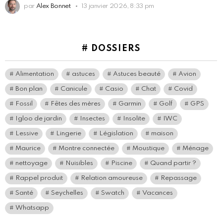
par
Alex Bonnet
13 janvier 2026, 8:33 pm
# DOSSIERS
Alimentation
astuces
Astuces beauté
Avion
Bon plan
Canicule
Casio
Chat
Covid
Fossil
Fêtes des mères
Garmin
Golf
GPS
Igloo de jardin
Insectes
Insolite
IWC
Lessive
Lingerie
Législation
maison
Maurice
Montre connectée
Moustique
Ménage
nettoyage
Nuisibles
Piscine
Quand partir ?
Rappel produit
Relation amoureuse
Repassage
Santé
Seychelles
Swatch
Vacances
Whatsapp