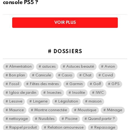
console PS5 ?
VOIR PLUS
# DOSSIERS
Alimentation
astuces
Astuces beauté
Avion
Bon plan
Canicule
Casio
Chat
Covid
Fossil
Fêtes des mères
Garmin
Golf
GPS
Igloo de jardin
Insectes
Insolite
IWC
Lessive
Lingerie
Législation
maison
Maurice
Montre connectée
Moustique
Ménage
nettoyage
Nuisibles
Piscine
Quand partir ?
Rappel produit
Relation amoureuse
Repassage