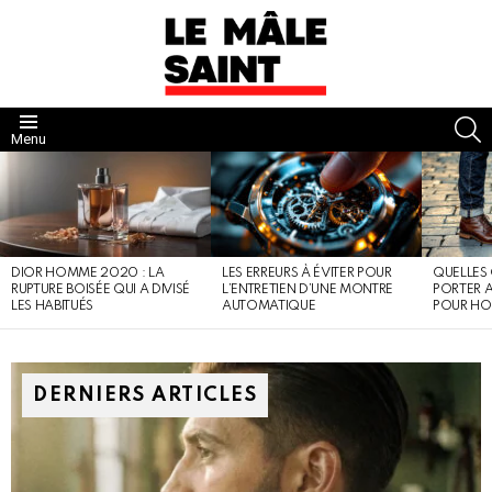
S
Menu
DERNIERS
ARTICLES
DIOR HOMME 2020 : LA
LES ERREURS À ÉVITER POUR
QUELLES
RUPTURE BOISÉE QUI A DIVISÉ
L’ENTRETIEN D’UNE MONTRE
PORTER A
LES HABITUÉS
AUTOMATIQUE
POUR HO
DERNIERS ARTICLES