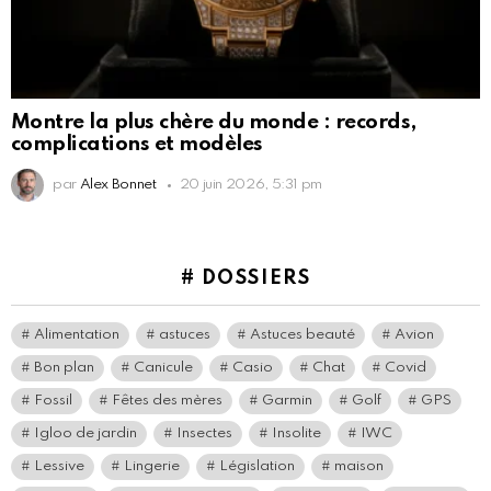
Montre la plus chère du monde : records,
complications et modèles
par
Alex Bonnet
20 juin 2026, 5:31 pm
# DOSSIERS
Alimentation
astuces
Astuces beauté
Avion
Bon plan
Canicule
Casio
Chat
Covid
Fossil
Fêtes des mères
Garmin
Golf
GPS
Igloo de jardin
Insectes
Insolite
IWC
Lessive
Lingerie
Législation
maison