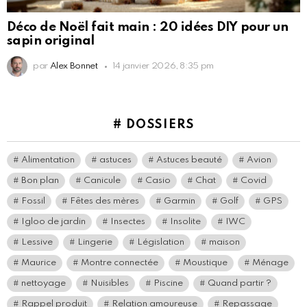
Déco de Noël fait main : 20 idées DIY pour un
sapin original
par
Alex Bonnet
14 janvier 2026, 8:35 pm
# DOSSIERS
Alimentation
astuces
Astuces beauté
Avion
Bon plan
Canicule
Casio
Chat
Covid
Fossil
Fêtes des mères
Garmin
Golf
GPS
Igloo de jardin
Insectes
Insolite
IWC
Lessive
Lingerie
Législation
maison
Maurice
Montre connectée
Moustique
Ménage
nettoyage
Nuisibles
Piscine
Quand partir ?
Rappel produit
Relation amoureuse
Repassage