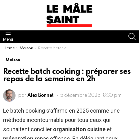
S
Menu
You are here:
Home
Maison
Recette batch cooking : préparer ses repas de la semaine en 2h
Maison
Recette batch cooking : préparer ses
repas de la semaine en 2h
par
Alex Bonnet
5 décembre 2025, 8:30 pm
Le batch cooking s’affirme en 2025 comme une
méthode incontournable pour tous ceux qui
souhaitent concilier
organisation cuisine
et
préparation repas
efficace. En déléguant deux