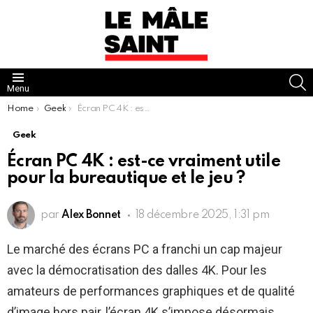
S
Menu
You are here:
Home
Geek
Écran PC 4K : est-ce vraiment utile pour la bureautique et le jeu ?
Geek
Écran PC 4K : est-ce vraiment utile
pour la bureautique et le jeu ?
par
Alex Bonnet
18 décembre 2025, 1:31 pm
Le marché des écrans PC a franchi un cap majeur
avec la démocratisation des dalles 4K. Pour les
amateurs de performances graphiques et de qualité
d’image hors pair, l’écran 4K s’impose désormais