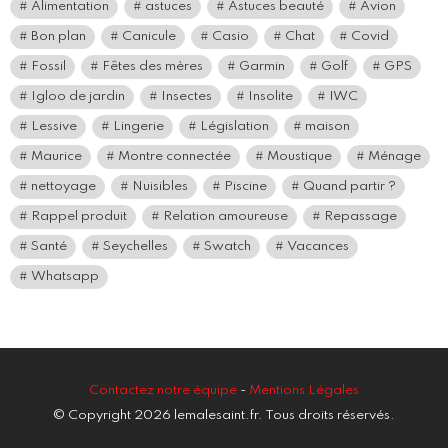
Alimentation
astuces
Astuces beauté
Avion
Bon plan
Canicule
Casio
Chat
Covid
Fossil
Fêtes des mères
Garmin
Golf
GPS
Igloo de jardin
Insectes
Insolite
IWC
Lessive
Lingerie
Législation
maison
Maurice
Montre connectée
Moustique
Ménage
nettoyage
Nuisibles
Piscine
Quand partir ?
Rappel produit
Relation amoureuse
Repassage
Santé
Seychelles
Swatch
Vacances
Whatsapp
Contactez notre équipe
-
Mentions Légales
© Copyright 2026 lemalesaint.fr. Tous droits réservés.