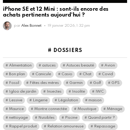
iPhone SE et 12 Mini : sont-ils encore des
achats pertinents aujourd’hui ?
par
Alex Bonnet
19 janvier 2026, 1:32 pm
# DOSSIERS
Alimentation
astuces
Astuces beauté
Avion
Bon plan
Canicule
Casio
Chat
Covid
Fossil
Fêtes des mères
Garmin
Golf
GPS
Igloo de jardin
Insectes
Insolite
IWC
Lessive
Lingerie
Législation
maison
Maurice
Montre connectée
Moustique
Ménage
nettoyage
Nuisibles
Piscine
Quand partir ?
Rappel produit
Relation amoureuse
Repassage