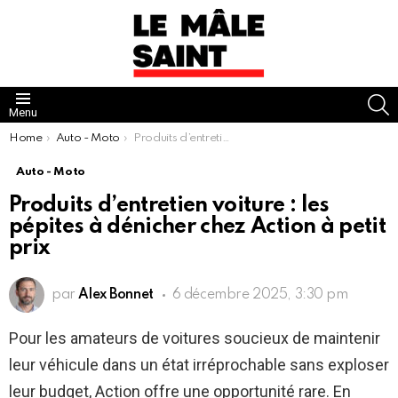
S
Menu
You are here:
Home
Auto - Moto
Produits d’entretien voiture : les pépites à dénicher chez Action à petit prix
Auto - Moto
Produits d’entretien voiture : les
pépites à dénicher chez Action à petit
prix
par
Alex Bonnet
6 décembre 2025, 3:30 pm
Pour les amateurs de voitures soucieux de maintenir
leur véhicule dans un état irréprochable sans exploser
leur budget, Action offre une opportunité rare. En