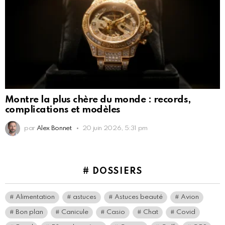
Montre la plus chère du monde : records,
complications et modèles
par
Alex Bonnet
20 juin 2026, 5:31 pm
# DOSSIERS
Alimentation
astuces
Astuces beauté
Avion
Bon plan
Canicule
Casio
Chat
Covid