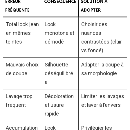
ERREUR
CONSÉQUENCE
SOLUTION À
FRÉQUENTE
ADOPTER
Total look jean
Look
Choisir des
en mêmes
monotone et
nuances
teintes
démodé
contrastées (clair
vs foncé)
Mauvais choix
Silhouette
Adapter la coupe à
de coupe
déséquilibré
sa morphologie
e
Lavage trop
Décoloration
Limiter les lavages
fréquent
et usure
et laver à l’envers
rapide
Accumulation
Look
Privilégier les