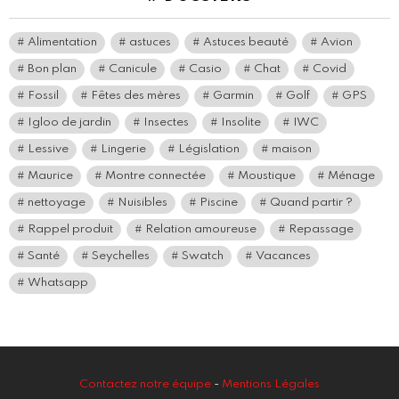
Alimentation
astuces
Astuces beauté
Avion
Bon plan
Canicule
Casio
Chat
Covid
Fossil
Fêtes des mères
Garmin
Golf
GPS
Igloo de jardin
Insectes
Insolite
IWC
Lessive
Lingerie
Législation
maison
Maurice
Montre connectée
Moustique
Ménage
nettoyage
Nuisibles
Piscine
Quand partir ?
Rappel produit
Relation amoureuse
Repassage
Santé
Seychelles
Swatch
Vacances
Whatsapp
Contactez notre équipe
-
Mentions Légales