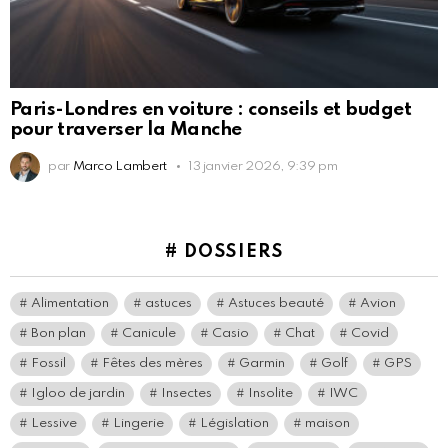
Paris-Londres en voiture : conseils et budget
pour traverser la Manche
par
Marco Lambert
13 janvier 2026, 9:39 pm
# DOSSIERS
Alimentation
astuces
Astuces beauté
Avion
Bon plan
Canicule
Casio
Chat
Covid
Fossil
Fêtes des mères
Garmin
Golf
GPS
Igloo de jardin
Insectes
Insolite
IWC
Lessive
Lingerie
Législation
maison